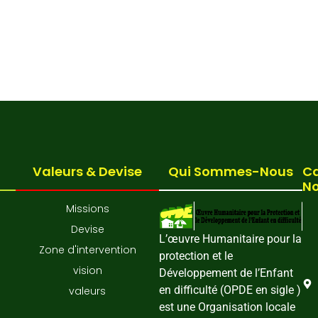
Valeurs & Devise
Qui Sommes-Nous
Ca
N
Missions
Devise
L’œuvre Humanitaire pour la
Zone d'intervention
protection et le
vision
Développement de l’Enfant
en difficulté (OPDE en sigle )
valeurs
est une Organisation locale