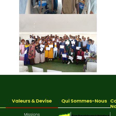
Valeurs & Devise
Qui Sommes-Nous
Ca
N
Missions